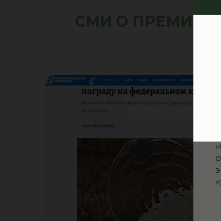
В
СМИ О ПРЕМИИ
о
и
В
"
н
и
р
э
к