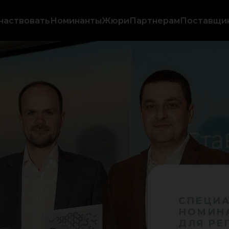
частвовать
Номинанты
Жюри
Партнерам
Поставщи
СПЕЦИА
НОМИН
ДЛЯ РЕ