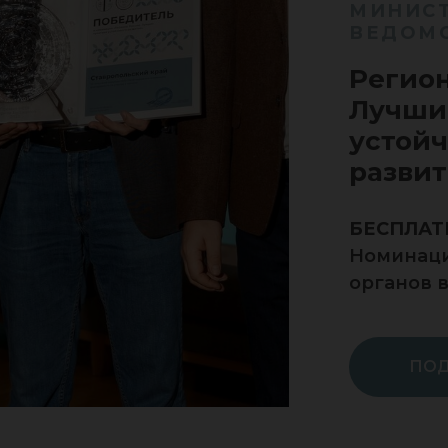
МИНИСТ
ВЕДОМС
Регион
Лучши
устойч
разви
БЕСПЛАТ
Номинаци
органов 
ПОД