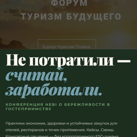
Михалева Юлия Юрьевна
Заместитель руководителя
Роскачества, руководитель
секретариата премии Правительства
Российской Федерации в области
качества
Форум "Туризм Будущего
2025" — главное событие
для инноваций в
туриндустрии