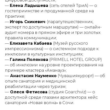
цифровой доступности;
—
Елена Ладышева
(сеть отелей ТриА) — о
гостеприимстве и продуманной среде на
практике;
—
Игорь Скикевич
(парапутешественник,
эксперт по доступным маршрутам) — онлайн-
аудит номера в прямом эфире и три золотых
правила коммуникации;
—
Елизавета Кабаева
(Музей русского
импрессионизма) — о системном подходе к
инклюзии в культурных институциях;
—
Галина Полякова
(PRIMELL HOTEL GROUP)
— об инклюзии на уровне проектирования на
примере кластера «Аманауз»;
—
Анастасия Науменко
(Чувашиякурорт) — об
опыте санатория и медицинской
реабилитации через туризм;
—
Олеся Фетисова
(студия Goarchviz) — о
доступной среде глазами архитектора: кейс
санатория «Новая волна» в Сочи.